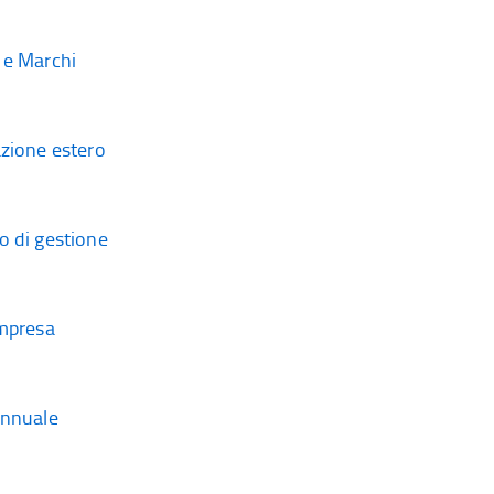
 e Marchi
azione estero
o di gestione
impresa
annuale