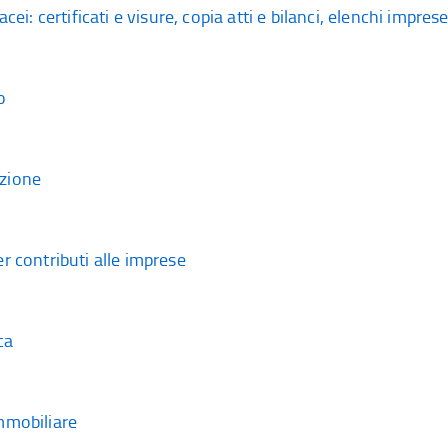
tacei: certificati e visure, copia atti e bilanci, elenchi impre
o
zione
r contributi alle imprese
ca
mmobiliare