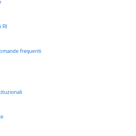
e
 RI
omande frequenti
tituzionali
te