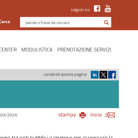
seguici su
Cerca
CENTER
MODULISTICA
PRENOTAZIONE SERVIZI
condividi questa pagina
stampa
invia
/03/2026
ergie tra enti pubblici e imprese per accrescere la