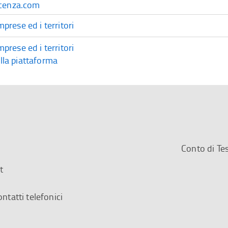
vicenza.com
rese ed i territori
rese ed i territori
ella piattaforma
Conto di T
t
ontatti telefonici