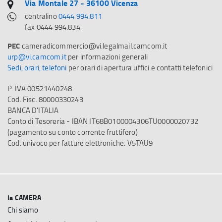
Via Montale 27 - 36100 Vicenza
centralino
0444 994.811
fax 0444 994.834
PEC
cameradicommercio@vi.legalmail.camcom.it
urp@vi.camcom.it
per informazioni generali
Sedi, orari, telefoni
per orari di apertura uffici e contatti telefonici
P. IVA 00521440248
Cod. Fisc. 80000330243
BANCA D'ITALIA
Conto di Tesoreria - IBAN IT68B0100004306TU0000020732
(pagamento su conto corrente fruttifero)
Cod. univoco per fatture elettroniche: V5TAU9
la CAMERA
Chi siamo