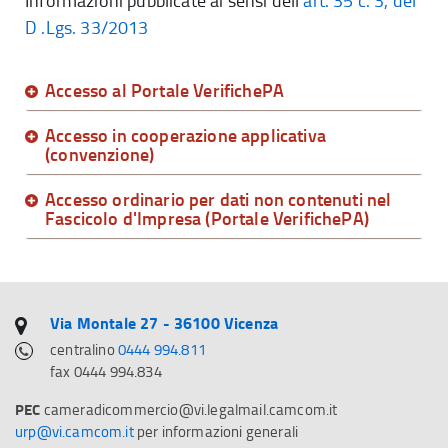
Informazioni pubblicate ai sensi dell'
art. 35 c. 3, del
D .Lgs. 33/2013
Accesso al Portale VerifichePA
Accesso in cooperazione applicativa
(convenzione)
Accesso ordinario per dati non contenuti nel
Fascicolo d'Impresa (Portale VerifichePA)
Via Montale 27 - 36100 Vicenza
centralino
0444 994.811
fax 0444 994.834
PEC
cameradicommercio@vi.legalmail.camcom.it
urp@vi.camcom.it
per informazioni generali