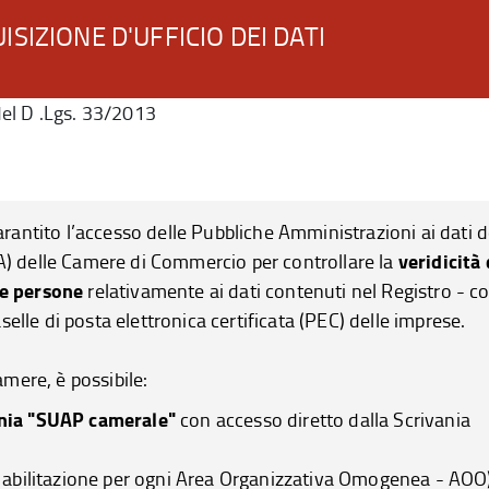
ISIZIONE D'UFFICIO DEI DATI
 del D .Lgs. 33/2013
arantito l’accesso delle Pubbliche Amministrazioni ai dati d
veridicità 
EA) delle Camere di Commercio per
controllare la
 e persone
relativamente ai dati contenuti nel Registro -
co
aselle di posta elettronica certificata (PEC) delle imprese.
amere, è possibile:
ania "SUAP camerale"
con accesso diretto dalla Scrivania
a abilitazione per ogni Area Organizzativa Omogenea - AOO