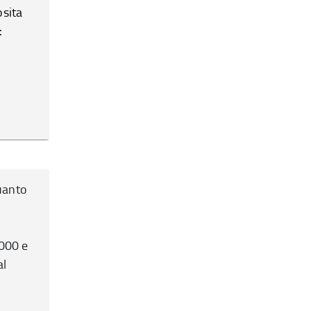
osita
:
quanto
2000 e
al