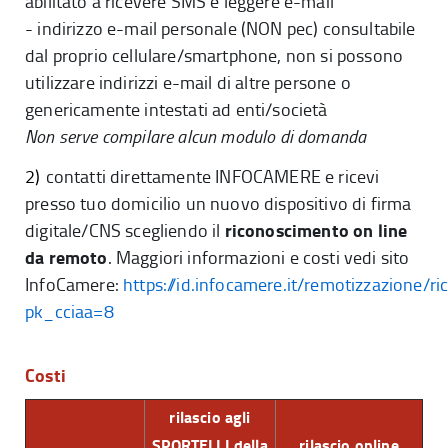
abilitato a ricevere SMS e leggere e-mail
- indirizzo e-mail personale (NON pec) consultabile
dal proprio cellulare/smartphone, non si possono
utilizzare indirizzi e-mail di altre persone o
genericamente intestati ad enti/società
Non serve compilare alcun modulo di domanda
2)
contatti direttamente
INFOCAMERE
e ricevi
presso tuo domicilio un nuovo dispositivo di firma
riconoscimento on line
digitale/CNS scegliendo il
da remoto
. Maggiori informazioni e costi vedi sito
InfoCamere:
https://id.infocamere.it/remotizzazione/ri
pk_cciaa=8
Costi
rilascio agli
SPORTELLI della
rilascio online