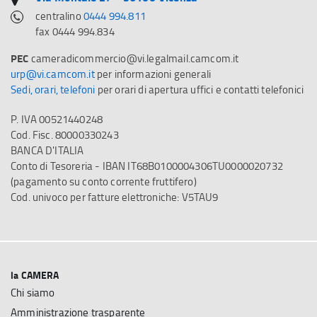
centralino
0444 994.811
fax 0444 994.834
PEC
cameradicommercio@vi.legalmail.camcom.it
urp@vi.camcom.it
per informazioni generali
Sedi, orari, telefoni
per orari di apertura uffici e contatti telefonici
P. IVA 00521440248
Cod. Fisc. 80000330243
BANCA D'ITALIA
Conto di Tesoreria - IBAN IT68B0100004306TU0000020732
(pagamento su conto corrente fruttifero)
Cod. univoco per fatture elettroniche: V5TAU9
la CAMERA
Chi siamo
Amministrazione trasparente